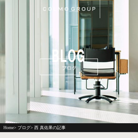
Home
>
ブログ
> 西 真佑果の記事