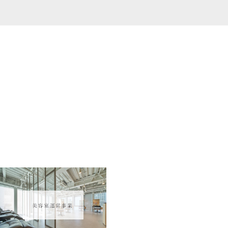
橘 杏奈
Anna Tachibana