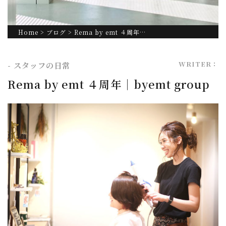
Home
>
ブログ
> Rema by emt ４周年…
WRITER：
- スタッフの日常
Rema by emt ４周年｜byemt group