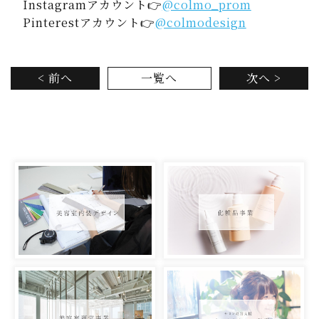
Instagramアカウント👉
@colmo_prom
Pinterestアカウント👉
@colmodesign
< 前へ
一覧へ
次へ >