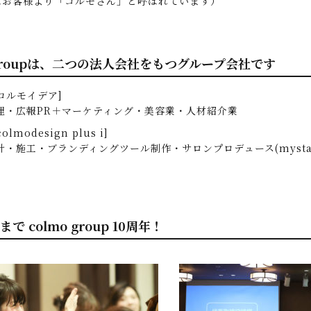
はお客様より「コルモさん」と呼ばれています）
ogroupは、二つの法人会社をもつグループ会社です
コルモイデア]
理・広報PR＋マーケティング・美容業・人材紹介業
lmodesign plus i]
計・施工・ブランディングツール制作・サロンプロデュース(mysta™
で colmo group 10周年！