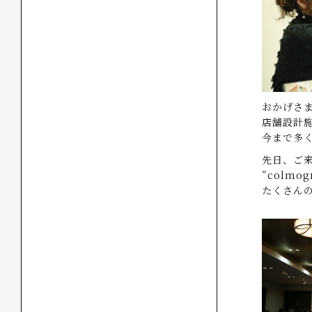
おかげさま
店舗設計施
今まで多
先日、ご来
”colmo
たくさん