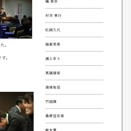
橘 杏奈
村井 孝行
松岡久代
稲葉菜美
した。
です。
浦上奈々
真鍋瑞希
南條祐佳
竹田茜
桑原佳奈美
藤本愛