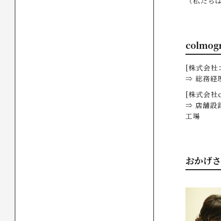
（私たち
colm
[株式会社
⇒ 総務経
[株式会社co
⇒ 店舗設
工場
おかげさま