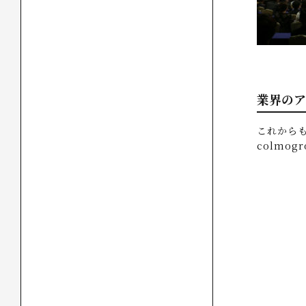
業界のア
これから
colmo