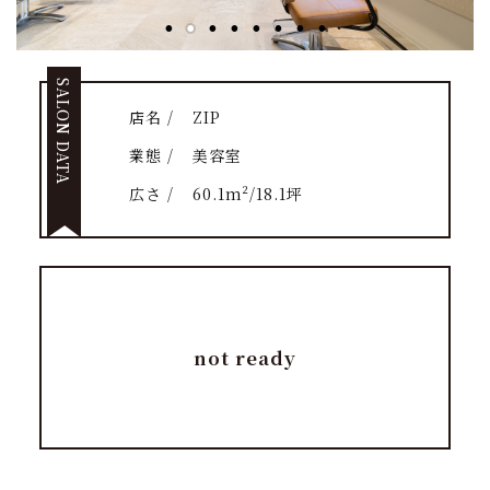
SALON DATA
店名 /
ZIP
業態 /
美容室
広さ /
60.1m²/18.1坪
not ready