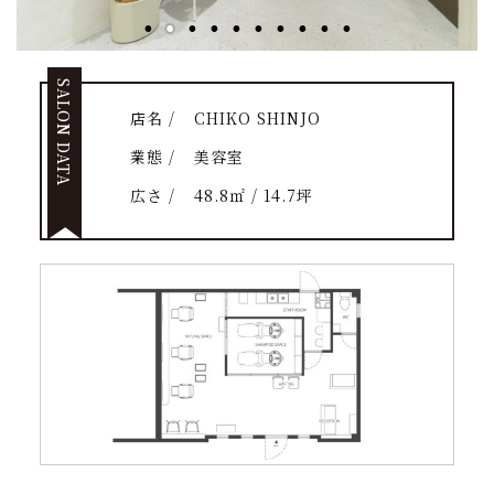
SALON DATA
店名 /
CHIKO SHINJO
業態 /
美容室
広さ /
48.8㎡ / 14.7坪