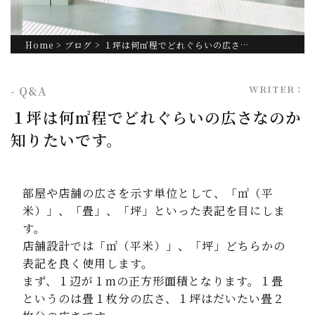
Home
>
ブログ
> １坪は何㎡程でどれぐらいの広さ…
WRITER：
- Q&A
１坪は何㎡程でどれぐらいの広さなのか
知りたいです。
部屋や店舗の広さを示す単位として、「㎡（平
米）」、「畳」、「坪」といった表記を目にしま
す。
店舗設計では「㎡（平米）」、「坪」どちらかの
表記を良く使用します。
まず、１辺が１mの正方形面積となります。１畳
というのは畳１枚分の広さ、１坪はだいたい畳２