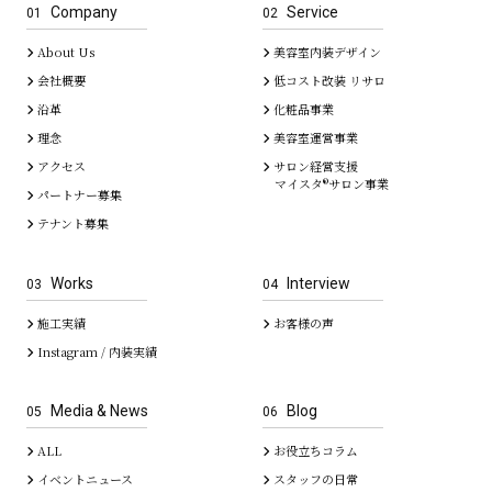
Company
Service
01
02
About Us
美容室内装デザイン
会社概要
低コスト改装 リサロ
沿革
化粧品事業
理念
美容室運営事業
アクセス
サロン経営支援
マイスタ®サロン事業
パートナー募集
テナント募集
Works
Interview
03
04
施工実績
お客様の声
Instagram / 内装実績
Media & News
Blog
05
06
ALL
お役立ちコラム
イベントニュース
スタッフの日常