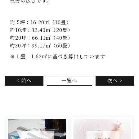
枚分の広さです。
約 5坪：16.20㎡（10畳）
約10坪：32.40㎡（20畳）
約20坪：66.11㎡（40畳）
約30坪：99.17㎡（60畳）
※１畳＝1.62㎡に基づき算出しています
< 前へ
一覧へ
次へ >