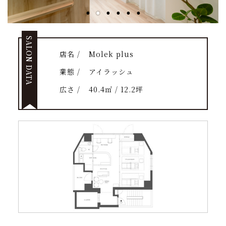
SALON DATA
店名 /
Molek plus
業態 /
アイラッシュ
広さ /
40.4㎡ / 12.2坪