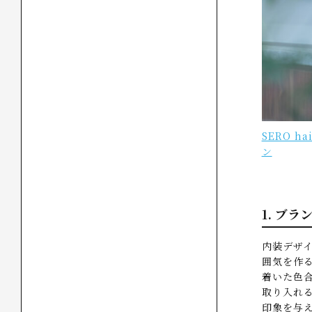
SERO h
ン
1. ブ
内装デザ
囲気を作
着いた色
取り入れ
印象を与