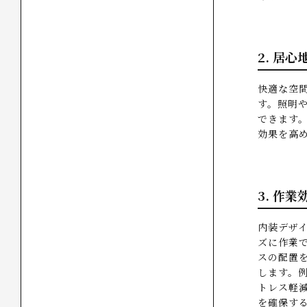
2. 居
快適な空
す。照明
できます
効果を高
3. 作
内装デザ
ズに作業
スの配置
します。
トレス軽
を確保す