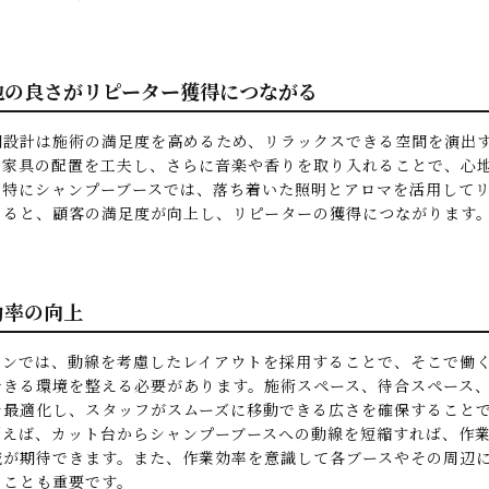
心地の良さがリピーター獲得につながる
間設計は施術の満足度を高めるため、リラックスできる空間を演出
や家具の配置を工夫し、さらに音楽や香りを取り入れることで、心
。特にシャンプーブースでは、落ち着いた照明とアロマを活用して
めると、顧客の満足度が向上し、リピーターの獲得につながります
業効率の向上
インでは、動線を考慮したレイアウトを採用することで、そこで働
できる環境を整える必要があります。施術スペース、待合スペース
を最適化し、スタッフがスムーズに移動できる広さを確保すること
例えば、カット台からシャンプーブースへの動線を短縮すれば、作
減が期待できます。また、作業効率を意識して各ブースやその周辺
ることも重要です。