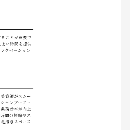
することが重要で
地よい時間を提供
リラクゼーション
。
く美容師がスムー
、シャンプーブー
で業務効率が向上
業時間の短縮やス
に毛掃きスペース