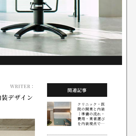
WRITER：
関連記事
内装デザイン
クリニック・医
院の開業と内装
｜準備の流れ・
費用・業者選び
を内装視点で…